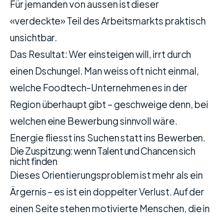
Für jemanden von aussen ist dieser
«verdeckte» Teil des Arbeitsmarkts praktisch
unsichtbar.
Das Resultat: Wer einsteigen will, irrt durch
einen Dschungel. Man weiss oft nicht einmal,
welche Foodtech-Unternehmen es in der
Region überhaupt gibt – geschweige denn, bei
welchen eine Bewerbung sinnvoll wäre.
Energie fliesst ins Suchen statt ins Bewerben.
Die Zuspitzung: wenn Talent und Chancen sich
nicht finden
Dieses Orientierungsproblem ist mehr als ein
Ärgernis – es ist ein doppelter Verlust. Auf der
einen Seite stehen motivierte Menschen, die in